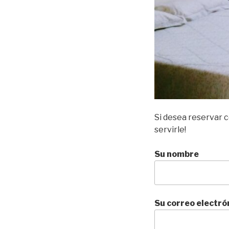
Si desea reservar 
servirle!
Su nombre
Su correo electró