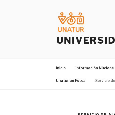
Saltar
al
contenido
UNIVERSI
Inicio
Información Núcleo
Unatur en Fotos
Servicio d
SERVICIO DE A