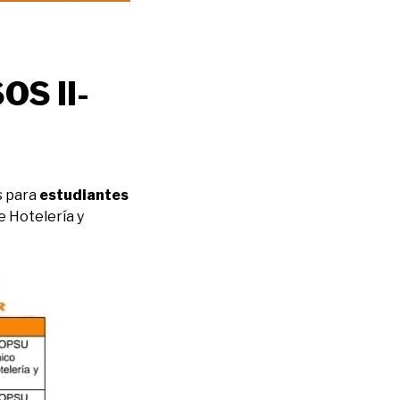
S II-
s para
estudiantes
e Hotelería y