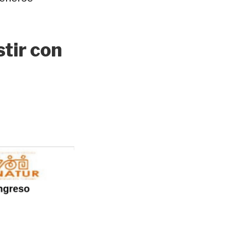
stir con
a