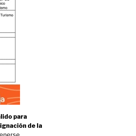
lido para
ignación de la
enerse