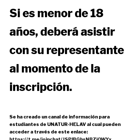
Si es menor de 18
años, deberá asistir
con su representante
al momento de la
inscripción.
Se ha creado un canal de información para
estudiantes de UNATUR-HELAV al cual pueden
acceder a través de este enlace:
https://t.me/joinchat/JSPlBGhsNBZiOWYx
.